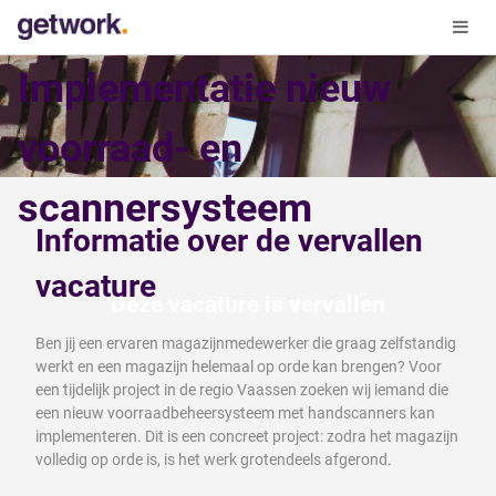
Magazijnmedewerker -
Implementatie nieuw
voorraad- en
scannersysteem
Informatie over de vervallen
vacature
Deze vacature is vervallen
Ben jij een ervaren magazijnmedewerker die graag zelfstandig
werkt en een magazijn helemaal op orde kan brengen? Voor
een tijdelijk project in de regio Vaassen zoeken wij iemand die
een nieuw voorraadbeheersysteem met handscanners kan
implementeren. Dit is een concreet project: zodra het magazijn
volledig op orde is, is het werk grotendeels afgerond.