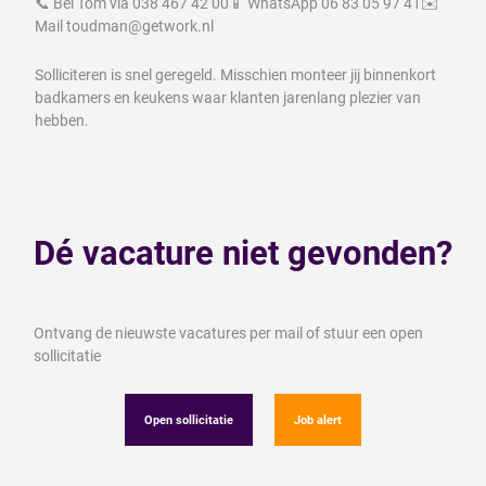
📞 Bel Tom via 038 467 42 00📱 WhatsApp 06 83 05 97 41✉️
Mail toudman@getwork.nl
Solliciteren is snel geregeld. Misschien monteer jij binnenkort
badkamers en keukens waar klanten jarenlang plezier van
hebben.
Dé vacature niet gevonden?
Ontvang de nieuwste vacatures per mail of stuur een open
sollicitatie
Open sollicitatie
Job alert