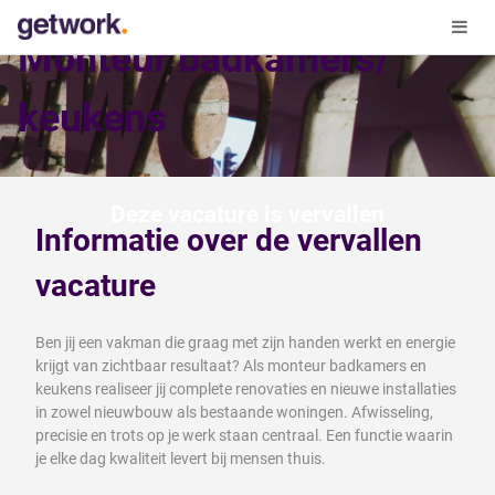
Monteur badkamers/
keukens
Deze vacature is vervallen
Informatie over de vervallen
vacature
Ben jij een vakman die graag met zijn handen werkt en energie
krijgt van zichtbaar resultaat? Als monteur badkamers en
keukens realiseer jij complete renovaties en nieuwe installaties
in zowel nieuwbouw als bestaande woningen. Afwisseling,
precisie en trots op je werk staan centraal. Een functie waarin
je elke dag kwaliteit levert bij mensen thuis.