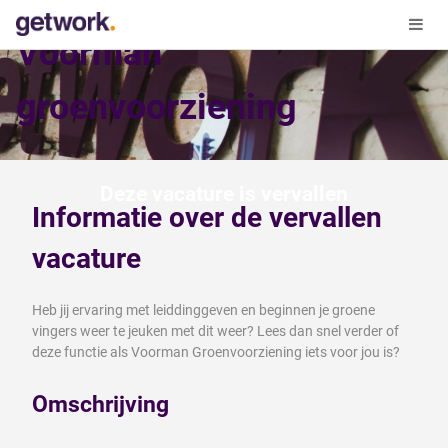
Voorman
groenvoorziening
Deze vacature is vervallen
Informatie over de vervallen
vacature
Heb jij ervaring met leiddinggeven en beginnen je groene
vingers weer te jeuken met dit weer? Lees dan snel verder of
deze functie als Voorman Groenvoorziening iets voor jou is?
Omschrijving