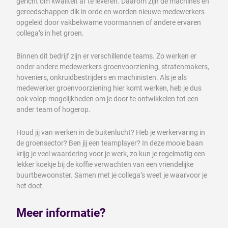
gericht om kwaliteit af te leveren. Daarom zijn de machines en
gereedschappen dik in orde en worden nieuwe medewerkers
opgeleid door vakbekwame voormannen of andere ervaren
collega’s in het groen.
Binnen dit bedrijf zijn er verschillende teams. Zo werken er
onder andere medewerkers groenvoorziening, stratenmakers,
hoveniers, onkruidbestrijders en machinisten. Als je als
medewerker groenvoorziening hier komt werken, heb je dus
ook volop mogelijkheden om je door te ontwikkelen tot een
ander team of hogerop.
Houd jij van werken in de buitenlucht? Heb je werkervaring in
de groensector? Ben jij een teamplayer? In deze mooie baan
krijg je veel waardering voor je werk, zo kun je regelmatig een
lekker koekje bij de koffie verwachten van een vriendelijke
buurtbewoonster. Samen met je collega’s weet je waarvoor je
het doet.
Meer informatie?