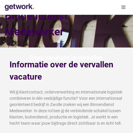
Binnendienst
Medewerker
Deze vacature is vervallen
Informatie over de vervallen
vacature
Wil jij klantcontact, orderverwerking en internationale logistiek
combineren in één veelzijdige functie? Voor een internationaal
georiënteerd bedrijf in Zwolle zoeken wij een Binnendienst
Medewerker. In deze rol ben jij de verbindende schakel tussen
klanten, buitendienst, productie en logistiek. Je werkt in een
hecht team waar jouw bijdrage direct zichtbaar is en écht telt.