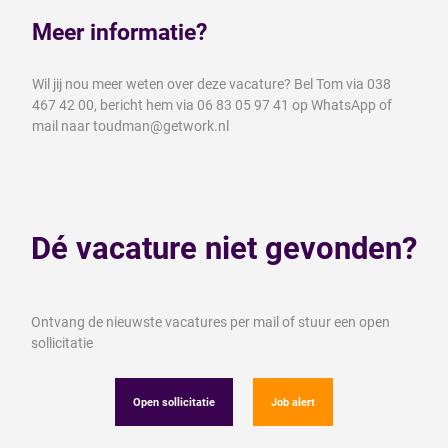
Meer informatie?
Wil jij nou meer weten over deze vacature? Bel Tom via 038
467 42 00, bericht hem via 06 83 05 97 41 op WhatsApp of
mail naar toudman@getwork.nl
Dé vacature niet gevonden?
Ontvang de nieuwste vacatures per mail of stuur een open
sollicitatie
Open sollicitatie
Job alert