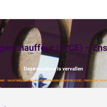
agenchauffeur (C/CE) – En
Deze vacature is vervallen
OME
VACATURES
TIJDELIJKE VRACHTWAGENCHAUFFEUR (C/CE) – ENSCHEDE | CODE