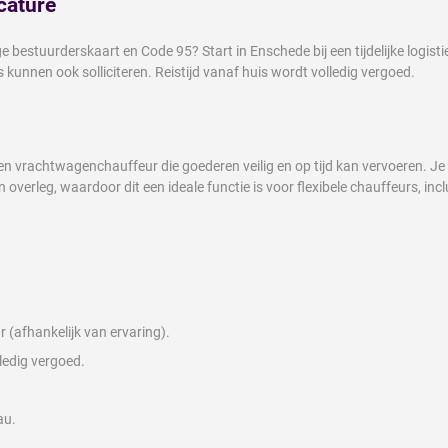
cature
 bestuurderskaart en Code 95? Start in Enschede bij een tijdelijke logisti
 kunnen ook solliciteren. Reistijd vanaf huis wordt volledig vergoed.
ren vrachtwagenchauffeur die goederen veilig en op tijd kan vervoeren. Je
 overleg, waardoor dit een ideale functie is voor flexibele chauffeurs, in
 (afhankelijk van ervaring).
lledig vergoed.
au.