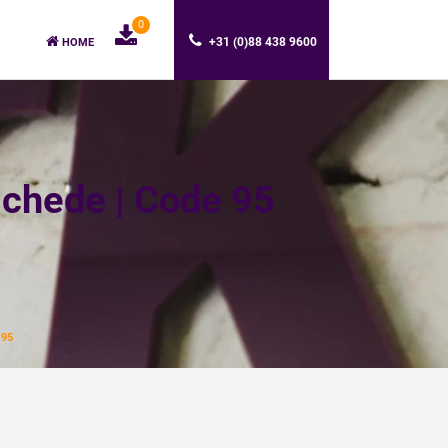
0
+31 (0)88 438 9600
HOME
schede | Code 95
 95