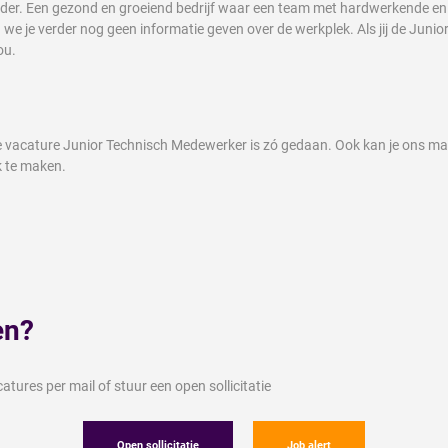
eider. Een gezond en groeiend bedrijf waar een team met hardwerkende en e
 je verder nog geen informatie geven over de werkplek. Als jij de Junio
ou.
eze vacature Junior Technisch Medewerker is zó gedaan. Ook kan je ons m
 te maken.
en?
tures per mail of stuur een open sollicitatie
Open sollicitatie
Job alert