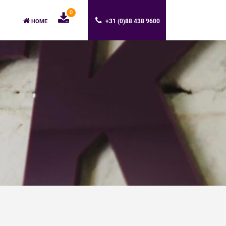
0
+31 (0)88 438 9600
HOME