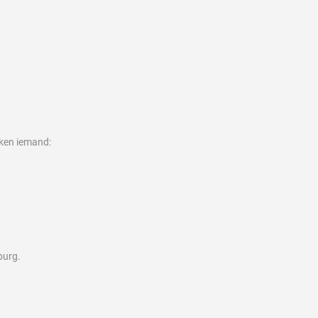
eken iemand:
burg.