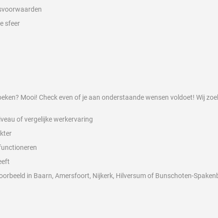
idsvoorwaarden
e sfeer
 zoeken? Mooi! Check even of je aan onderstaande wensen voldoet! Wij zo
veau of vergelijke werkervaring
kter
 functioneren
eeft
jvoorbeeld in Baarn, Amersfoort, Nijkerk, Hilversum of Bunschoten-Spaken