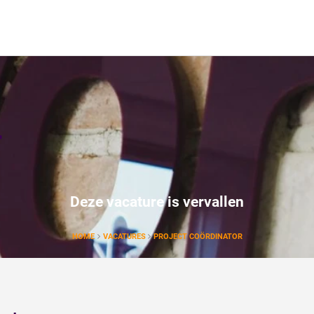
r
Deze vacature is vervallen
HOME
VACATURES
PROJECT COÖRDINATOR