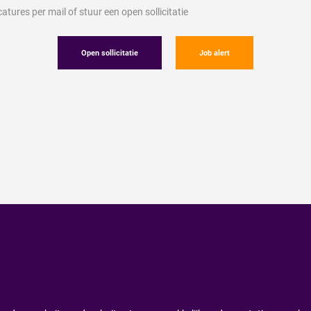
tures per mail of stuur een open sollicitatie
Open sollicitatie
Job alert