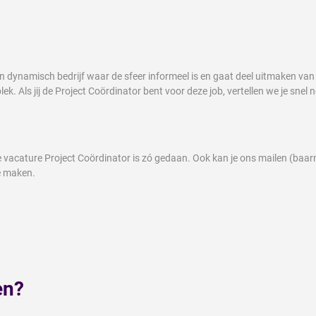
en dynamisch bedrijf waar de sfeer informeel is en gaat deel uitmaken van 
k. Als jij de Project Coördinator bent voor deze job, vertellen we je snel 
ze vacature Project Coördinator is zó gedaan. Ook kan je ons mailen (baa
e maken.
en?