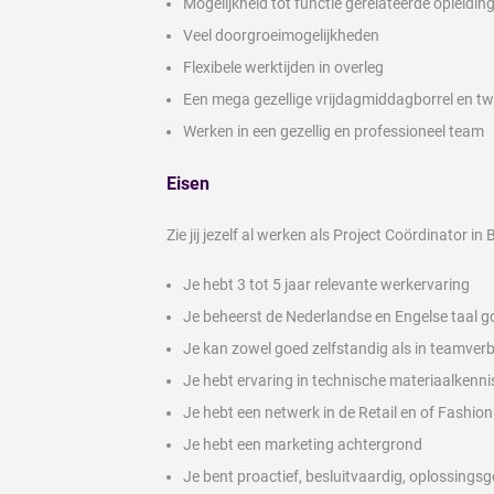
Mogelijkheid tot functie gerelateerde opleidin
Veel doorgroeimogelijkheden
Flexibele werktijden in overleg
Een mega gezellige vrijdagmiddagborrel en twe
Werken in een gezellig en professioneel team
Eisen
Zie jij jezelf al werken als Project Coördinator i
Je hebt 3 tot 5 jaar relevante werkervaring
Je beheerst de Nederlandse en Engelse taal go
Je kan zowel goed zelfstandig als in teamve
Je hebt ervaring in technische materiaalkenni
Je hebt een netwerk in de Retail en of Fashio
Je hebt een marketing achtergrond
Je bent proactief, besluitvaardig, oplossing