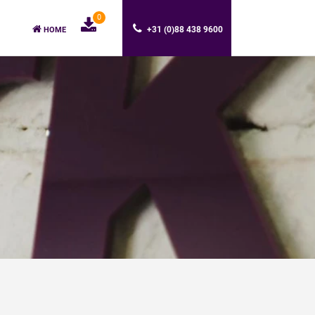
0
+31 (0)88 438 9600
HOME