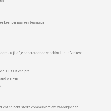
gen
e keer per jaar een teamuitje
n Baarn? Kijk of je onderstaande checklist kunt afvinken:
ed, Duits is een pre
rband werken
s
n
sgericht en hebt sterke communicatieve vaardigheden