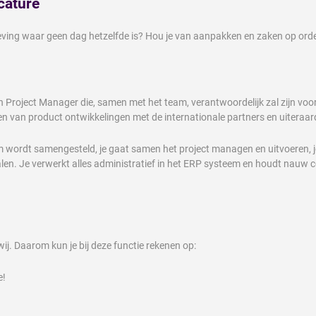
cature
eving waar geen dag hetzelfde is? Hou je van aanpakken en zaken op orde
n Project Manager die, samen met het team, verantwoordelijk zal zijn voor
eiden van product ontwikkelingen met de internationale partners en uiteraa
team wordt samengesteld, je gaat samen het project managen en uitvoeren, 
rialen. Je verwerkt alles administratief in het ERP systeem en houdt nauw 
. Daarom kun je bij deze functie rekenen op:
e!