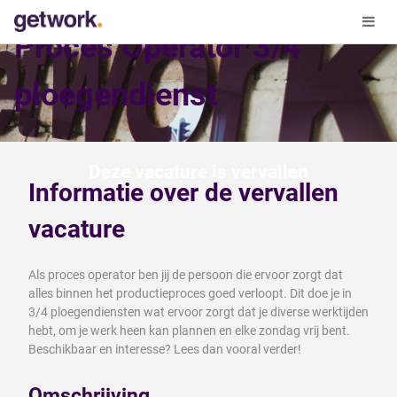
Proces Operator 3/4
ploegendienst
Deze vacature is vervallen
Informatie over de vervallen
vacature
Als proces operator ben jij de persoon die ervoor zorgt dat
alles binnen het productieproces goed verloopt. Dit doe je in
3/4 ploegendiensten wat ervoor zorgt dat je diverse werktijden
hebt, om je werk heen kan plannen en elke zondag vrij bent.
Beschikbaar en interesse? Lees dan vooral verder!
Omschrijving