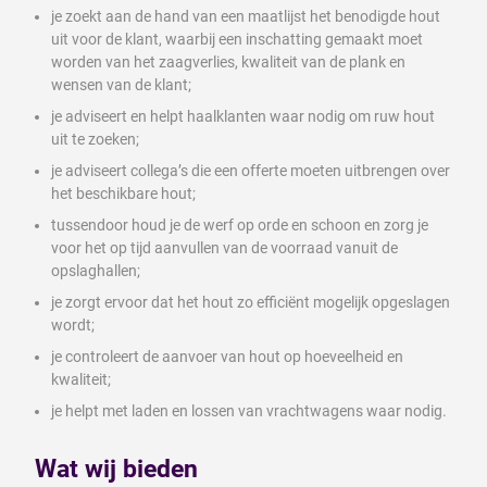
je zoekt aan de hand van een maatlijst het benodigde hout
uit voor de klant, waarbij een inschatting gemaakt moet
worden van het zaagverlies, kwaliteit van de plank en
wensen van de klant;
je adviseert en helpt haalklanten waar nodig om ruw hout
uit te zoeken;
je adviseert collega’s die een offerte moeten uitbrengen over
het beschikbare hout;
tussendoor houd je de werf op orde en schoon en zorg je
voor het op tijd aanvullen van de voorraad vanuit de
opslaghallen;
je zorgt ervoor dat het hout zo efficiënt mogelijk opgeslagen
wordt;
je controleert de aanvoer van hout op hoeveelheid en
kwaliteit;
je helpt met laden en lossen van vrachtwagens waar nodig.
Wat wij bieden