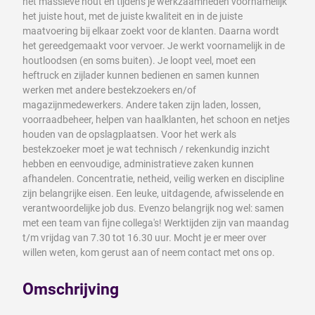
het massieve hout en tijdens je werkzaamheden voornamelijk
het juiste hout, met de juiste kwaliteit en in de juiste
maatvoering bij elkaar zoekt voor de klanten. Daarna wordt
het gereedgemaakt voor vervoer. Je werkt voornamelijk in de
houtloodsen (en soms buiten). Je loopt veel, moet een
heftruck en zijlader kunnen bedienen en samen kunnen
werken met andere bestekzoekers en/of
magazijnmedewerkers. Andere taken zijn laden, lossen,
voorraadbeheer, helpen van haalklanten, het schoon en netjes
houden van de opslagplaatsen. Voor het werk als
bestekzoeker moet je wat technisch / rekenkundig inzicht
hebben en eenvoudige, administratieve zaken kunnen
afhandelen. Concentratie, netheid, veilig werken en discipline
zijn belangrijke eisen. Een leuke, uitdagende, afwisselende en
verantwoordelijke job dus. Evenzo belangrijk nog wel: samen
met een team van fijne collega's! Werktijden zijn van maandag
t/m vrijdag van 7.30 tot 16.30 uur. Mocht je er meer over
willen weten, kom gerust aan of neem contact met ons op.
Omschrijving