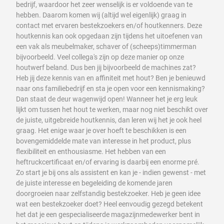
bedrijf, waardoor het zeer wenselijk is er voldoende van te
hebben. Daarom komen wij (altijd wel eigenlijk) graag in
contact met ervaren bestekzoekers en/of houtkenners. Deze
houtkennis kan ook opgedaan zijn tijdens het uitoefenen van
een vak als meubelmaker, schaver of (scheeps)timmerman
bijvoorbeeld. Veel collega's zijn op deze manier op onze
houtwerf beland. Dus ben jij bijvoorbeeld de machines zat?
Heb jij deze kennis van en affiniteit met hout? Ben je benieuwd
naar ons familiebedrijf en sta je open voor een kennismaking?
Dan staat de deur wagenwijd open! Wanneer het je erg leuk
lijkt om tussen het hout te werken, maar nog niet beschikt over
de juiste, uitgebreide houtkennis, dan leren wij het je ook heel
graag. Het enige waar je over hoeft te beschikken is een
bovengemiddelde mate van interesse in het product, plus
flexibiliteit en enthousiasme. Het hebben van een
heftruckcertificaat en/of ervaring is daarbij een enorme pré.
Zo start je bij ons als assistent en kan je - indien gewenst - met
de juiste interesse en begeleiding de komende jaren
doorgroeien naar zelfstandig bestekzoeker. Heb je geen idee
wat een bestekzoeker doet? Heel eenvoudig gezegd betekent
het dat je een gespecialiseerde magazijnmedewerker bent in