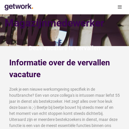
Magazijnmedewerker
Deze vacature is vervallen
Informatie over de vervallen
vacature
Zoek je een nieuwe werkomgeving specifiek in de
houtbranche? Een van onze collega's is intussen maar liefst 55
jaar in dienst als bestekzoeker. Het zegt alles over hoe leuk
deze baan is ;-) Beetje bij beetje bouwt hij steeds meer af en
het moment van echt stoppen komt steeds dichterbij.
Uiteraard zijn er meerdere bestekzoekers in dienst, maar deze
functie is een van de meest essentiële functies binnen ons