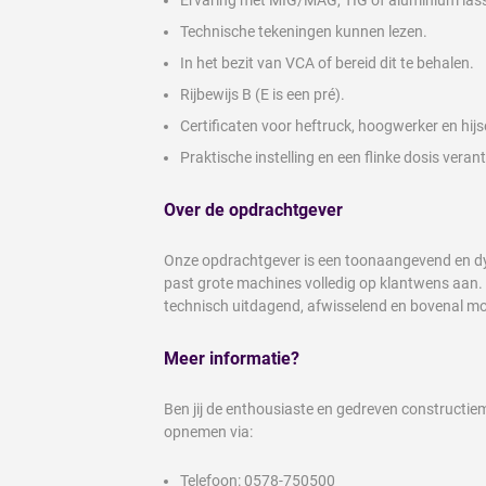
Ervaring met MIG/MAG, TIG of aluminium las
Technische tekeningen kunnen lezen.
In het bezit van VCA of bereid dit te behalen.
Rijbewijs B (E is een pré).
Certificaten voor heftruck, hoogwerker en hijs
Praktische instelling en een flinke dosis vera
Over de opdrachtgever
Onze opdrachtgever is een toonaangevend en dyn
past grote machines volledig op klantwens aan. V
technisch uitdagend, afwisselend en bovenal mo
Meer informatie?
Ben jij de enthousiaste en gedreven constructiem
opnemen via:
Telefoon: 0578-750500