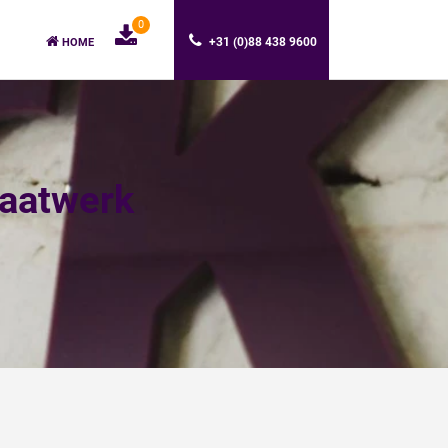
0
+31 (0)88 438 9600
HOME
Maatwerk