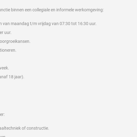
unctie binnen een collegiale en informele werkomgeving:
n van maandag t/m vrijdag van 07:30 tot 16:30 uur.
er uur.
doorgroeikansen.
tioneren.
week.
naf 18 jaar).
er:
altechniek of constructie.