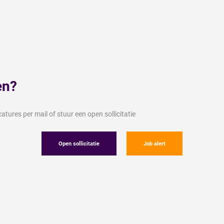
en?
tures per mail of stuur een open sollicitatie
Open sollicitatie
Job alert