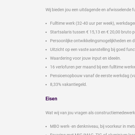
Wij bieden jou een uitdagende en afwisselende f
Fulltime werk (32-40 uur per week), werkdage
Startsalaris tussen € 15,13 en € 20,00 bruto p
Persoonlijke ontwikkelingsmogelijkheden en 
Uitzicht op een vaste aanstelling bij goed func
Waardering voor jouw input en ideeën.
16 verlofuren per maand bij een fulltime werk
Pensioenopbouw vanaf de eerste werkdag (va
8,33% vakantiegeld.
Eisen
Wat wij van jou vragen als constructiemedewerk
MBO werk- en denkniveau, bij voorkeur in meta