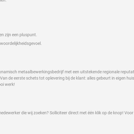
sen.
en zijn een pluspunt.
ntwoordelijkheidsgevoel.
amisch metaalbewerkingsbedrijf met een uitstekende regionale reputati
an de eerste schets tot oplevering bij de klant: alles gebeurt in eigen hu
oi werk!
edewerker die wij zoeken? Solliciteer direct met één klik op de knop! Voo