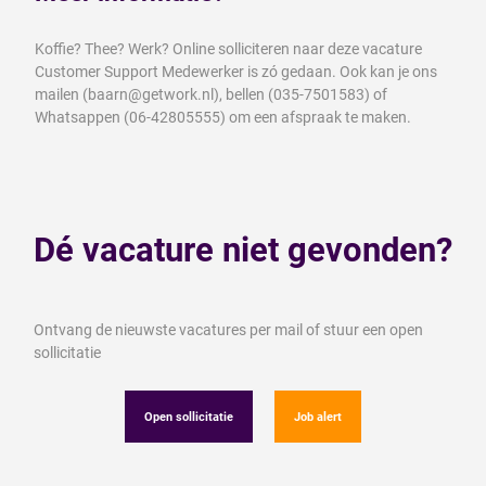
Koffie? Thee? Werk? Online solliciteren naar deze vacature
Customer Support Medewerker is zó gedaan. Ook kan je ons
mailen (baarn@getwork.nl), bellen (035-7501583) of
Whatsappen (06-42805555) om een afspraak te maken.
Dé vacature niet gevonden?
Ontvang de nieuwste vacatures per mail of stuur een open
sollicitatie
Open sollicitatie
Job alert