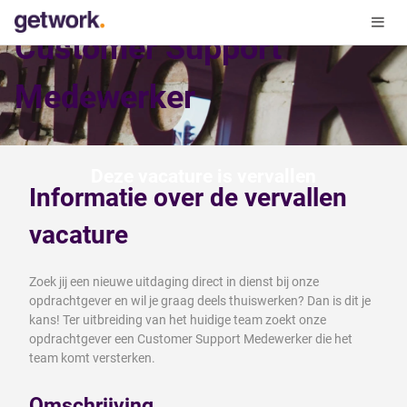
Customer Support
Medewerker
Deze vacature is vervallen
Informatie over de vervallen
vacature
Zoek jij een nieuwe uitdaging direct in dienst bij onze
opdrachtgever en wil je graag deels thuiswerken? Dan is dit je
kans! Ter uitbreiding van het huidige team zoekt onze
opdrachtgever een Customer Support Medewerker die het
team komt versterken.
Omschrijving