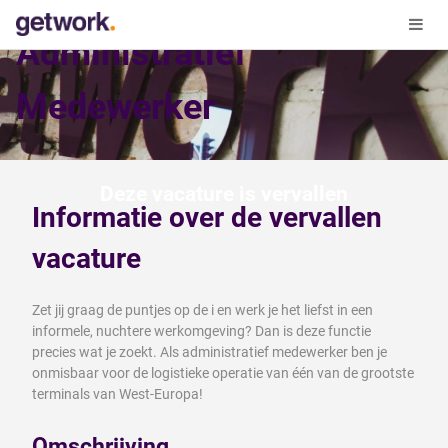
Administratief
Medewerker
Deze vacature is vervallen
Informatie over de vervallen
vacature
Zet jij graag de puntjes op de i en werk je het liefst in een
informele, nuchtere werkomgeving? Dan is deze functie
precies wat je zoekt. Als administratief medewerker ben je
onmisbaar voor de logistieke operatie van één van de grootste
terminals van West-Europa!
Omschrijving