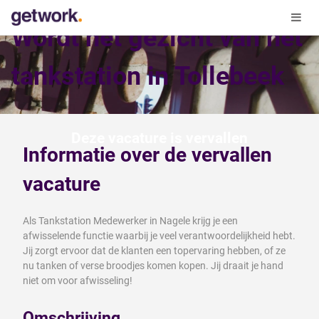
Wordt het gezicht van het
tankstation in Tollebeek
Deze vacature is vervallen
Informatie over de vervallen
vacature
Als Tankstation Medewerker in Nagele krijg je een
afwisselende functie waarbij je veel verantwoordelijkheid hebt.
Jij zorgt ervoor dat de klanten een topervaring hebben, of ze
nu tanken of verse broodjes komen kopen. Jij draait je hand
niet om voor afwisseling!
Omschrijving