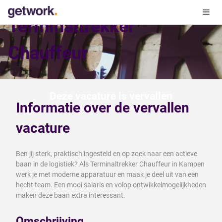
Terminaltrekker
Chauffeur
Deze vacature is vervallen
Informatie over de vervallen
vacature
Ben jij sterk, praktisch ingesteld en op zoek naar een actieve
baan in de logistiek? Als Terminaltrekker Chauffeur in Kampen
werk je met moderne apparatuur en maak je deel uit van een
hecht team. Een mooi salaris en volop ontwikkelmogelijkheden
maken deze baan extra interessant.
Omschrijving