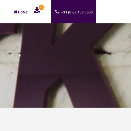
0
+31 (0)88 438 9600
HOME