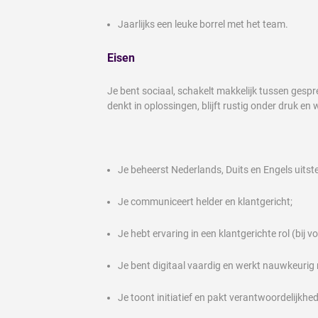
Jaarlijks een leuke borrel met het team.
Eisen
Je bent sociaal, schakelt makkelijk tussen gespr
denkt in oplossingen, blijft rustig onder druk e
Je beheerst Nederlands, Duits en Engels uitst
Je communiceert helder en klantgericht;
Je hebt ervaring in een klantgerichte rol (bij
Je bent digitaal vaardig en werkt nauwkeurig
Je toont initiatief en pakt verantwoordelijkhe