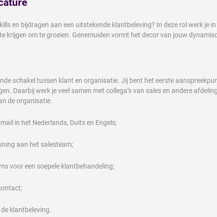
cature
lls en bijdragen aan een uitstekende klantbeleving? In deze rol werk je i
 ruimte krijgen om te groeien. Genemuiden vormt het decor van jouw dynami
nde schakel tussen klant en organisatie. Jij bent het eerste aanspreekpu
n. Daarbij werk je veel samen met collega’s van sales en andere afdelinge
an de organisatie.
mail in het Nederlands, Duits en Engels;
uning aan het salesteam;
ams voor een soepele klantbehandeling;
contact;
 de klantbeleving.