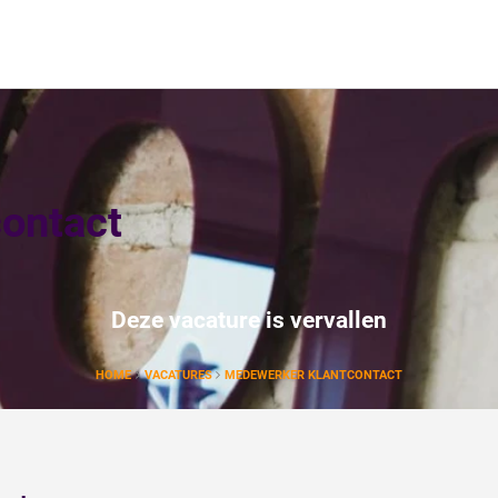
ontact
Deze vacature is vervallen
HOME
VACATURES
MEDEWERKER KLANTCONTACT