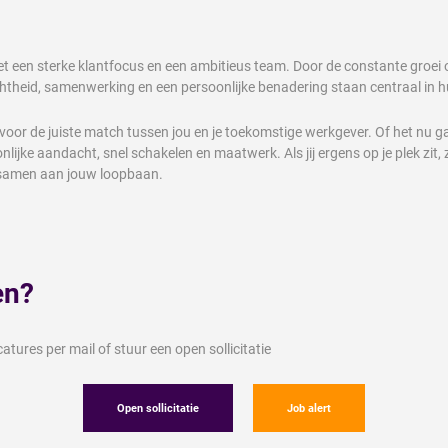
t een sterke klantfocus en een ambitieus team. Door de constante groei
htheid, samenwerking en een persoonlijke benadering staan centraal in 
voor de juiste match tussen jou en je toekomstige werkgever. Of het nu ga
oonlijke aandacht, snel schakelen en maatwerk. Als jij ergens op je plek zi
we samen aan jouw loopbaan.
en?
tures per mail of stuur een open sollicitatie
Open sollicitatie
Job alert