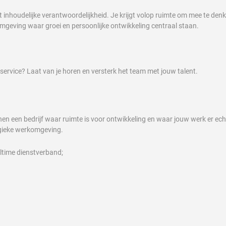
t inhoudelijke verantwoordelijkheid. Je krijgt volop ruimte om mee te den
geving waar groei en persoonlijke ontwikkeling centraal staan.
pservice? Laat van je horen en versterk het team met jouw talent.
nen een bedrijf waar ruimte is voor ontwikkeling en waar jouw werk er ec
rgieke werkomgeving.
ltime dienstverband;