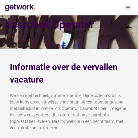
Lasrobot Operator
Deze vacature is vervallen
Informatie over de vervallen
vacature
Werken met techniek, slimme robots én fijne collega’s: dit is
jouw kans op een afwisselende baan bij een toonaangevend
metaalbedrijf in Zwolle. Als Operator Lasrobots ben jij degene
die het werk voorbereidt en zorgt dat onze lasrobots
topprestaties leveren. Daarbij werk je in een hecht team, met
veel ruimte om te groeien.