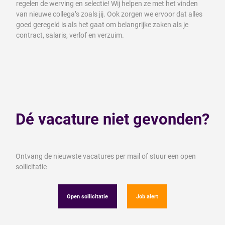
regelen de werving en selectie! Wij helpen ze met het vinden
van nieuwe collega’s zoals jij. Ook zorgen we ervoor dat alles
goed geregeld is als het gaat om belangrijke zaken als je
contract, salaris, verlof en verzuim.
Dé vacature niet gevonden?
Ontvang de nieuwste vacatures per mail of stuur een open
sollicitatie
Open sollicitatie
Job alert