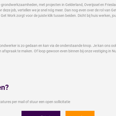
 grondwerkzaamheden, met projecten in Gelderland, Overijssel en Friesland
r deze job, vertellen we je snel nóg meer. Dan nog even over de rol van Get
t Work zorgt voor de juiste klik tussen beiden. Dicht bij huis werken, jo
Grondwerker is zo gedaan en kan via de onderstaande knop. Je kan ons oo
fspraak te maken. Of loop gewoon even binnen bij onze vestiging in Nun
en?
tures per mail of stuur een open sollicitatie