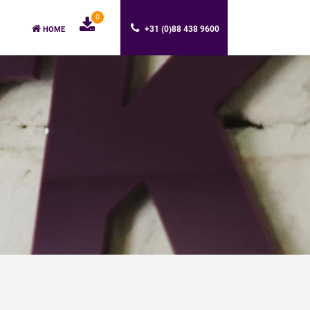
0
+31 (0)88 438 9600
HOME