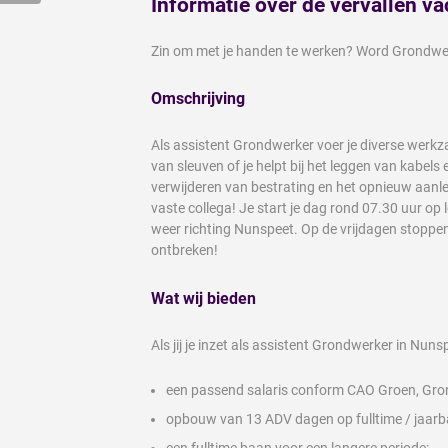
Informatie over de vervallen va
Zin om met je handen te werken? Word Grondwerk
Omschrijving
Als assistent Grondwerker voer je diverse werk
van sleuven of je helpt bij het leggen van kabe
verwijderen van bestrating en het opnieuw aanle
vaste collega! Je start je dag rond 07.30 uur op 
weer richting Nunspeet. Op de vrijdagen stoppen j
ontbreken!
Wat wij bieden
Als jij je inzet als assistent Grondwerker in Nuns
een passend salaris conform CAO Groen, Grond 
opbouw van 13 ADV dagen op fulltime / jaarb
een fulltime baan voor een langere periode;