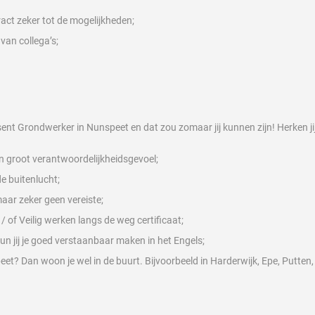
ract zeker tot de mogelijkheden;
van collega’s;
ent Grondwerker in Nunspeet en dat zou zomaar jij kunnen zijn! Herken ji
een groot verantwoordelijkheidsgevoel;
de buitenlucht;
 maar zeker geen vereiste;
 / of Veilig werken langs de weg certificaat;
kun jij je goed verstaanbaar maken in het Engels;
eet? Dan woon je wel in de buurt. Bijvoorbeeld in Harderwijk, Epe, Putten