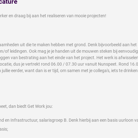
cature
er en draag bij aan het realiseren van mooie projecten!
zaamheden uit die te maken hebben met grond. Denk bijvoorbeeld aan het 
ls en/of leidingen. Ook mag je je handen uit de mouwen steken bij eenvou
ggen van bestrating aan het einde van het project. Het werk is afwissele
locatie, dus je vertrekt rond 06.00 / 07.30 uur vanuit Nunspeet. Rond 16.00 
ullie eerder, want dan is er tijd, om samen met je collega's, iets te drink
peet, dan biedt Get Work jou:
en Infrastructuur, salarisgroep B. Denk hierbij aan een basis uurloon va
asis;