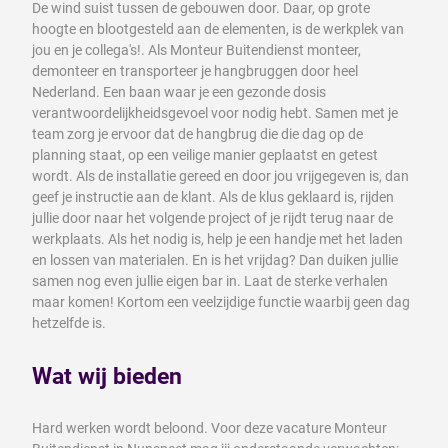
De wind suist tussen de gebouwen door. Daar, op grote
hoogte en blootgesteld aan de elementen, is de werkplek van
jou en je collega's!. Als Monteur Buitendienst monteer,
demonteer en transporteer je hangbruggen door heel
Nederland. Een baan waar je een gezonde dosis
verantwoordelijkheidsgevoel voor nodig hebt. Samen met je
team zorg je ervoor dat de hangbrug die die dag op de
planning staat, op een veilige manier geplaatst en getest
wordt. Als de installatie gereed en door jou vrijgegeven is, dan
geef je instructie aan de klant. Als de klus geklaard is, rijden
jullie door naar het volgende project of je rijdt terug naar de
werkplaats. Als het nodig is, help je een handje met het laden
en lossen van materialen. En is het vrijdag? Dan duiken jullie
samen nog even jullie eigen bar in. Laat de sterke verhalen
maar komen! Kortom een veelzijdige functie waarbij geen dag
hetzelfde is.
Wat wij bieden
Hard werken wordt beloond. Voor deze vacature Monteur