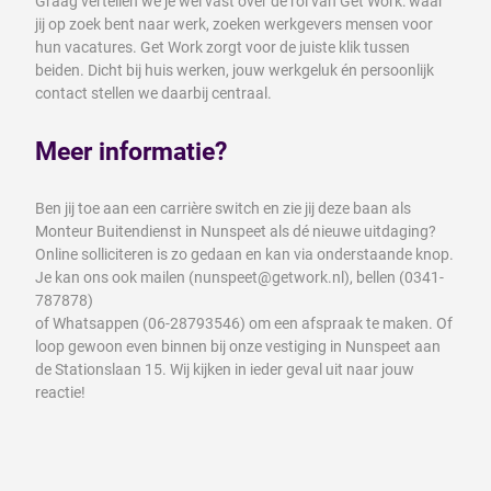
Graag vertellen we je wel vast over de rol van Get Work: waar
jij op zoek bent naar werk, zoeken werkgevers mensen voor
hun vacatures. Get Work zorgt voor de juiste klik tussen
beiden. Dicht bij huis werken, jouw werkgeluk én persoonlijk
contact stellen we daarbij centraal.
Meer informatie?
Ben jij toe aan een carrière switch en zie jij deze baan als
Monteur Buitendienst in Nunspeet als dé nieuwe uitdaging?
Online solliciteren is zo gedaan en kan via onderstaande knop.
Je kan ons ook mailen (nunspeet@getwork.nl), bellen (0341-
787878)
of Whatsappen (06-28793546) om een afspraak te maken. Of
loop gewoon even binnen bij onze vestiging in Nunspeet aan
de Stationslaan 15. Wij kijken in ieder geval uit naar jouw
reactie!