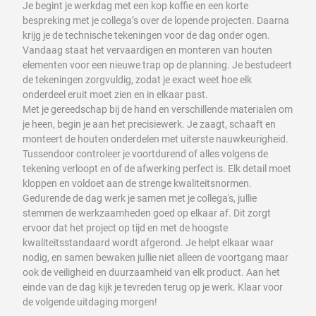
Je begint je werkdag met een kop koffie en een korte
bespreking met je collega’s over de lopende projecten. Daarna
krijg je de technische tekeningen voor de dag onder ogen.
Vandaag staat het vervaardigen en monteren van houten
elementen voor een nieuwe trap op de planning. Je bestudeert
de tekeningen zorgvuldig, zodat je exact weet hoe elk
onderdeel eruit moet zien en in elkaar past.
Met je gereedschap bij de hand en verschillende materialen om
je heen, begin je aan het precisiewerk. Je zaagt, schaaft en
monteert de houten onderdelen met uiterste nauwkeurigheid.
Tussendoor controleer je voortdurend of alles volgens de
tekening verloopt en of de afwerking perfect is. Elk detail moet
kloppen en voldoet aan de strenge kwaliteitsnormen.
Gedurende de dag werk je samen met je collega's, jullie
stemmen de werkzaamheden goed op elkaar af. Dit zorgt
ervoor dat het project op tijd en met de hoogste
kwaliteitsstandaard wordt afgerond. Je helpt elkaar waar
nodig, en samen bewaken jullie niet alleen de voortgang maar
ook de veiligheid en duurzaamheid van elk product. Aan het
einde van de dag kijk je tevreden terug op je werk. Klaar voor
de volgende uitdaging morgen!