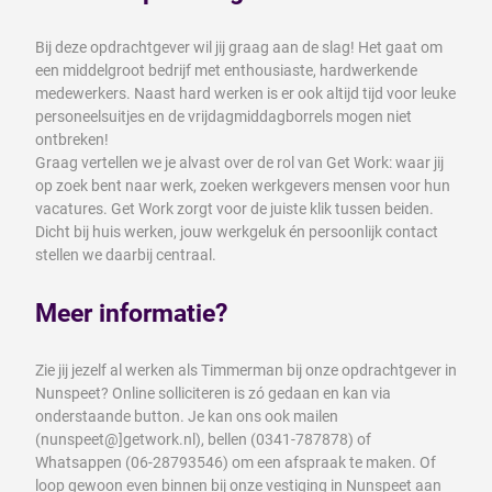
Bij deze opdrachtgever wil jij graag aan de slag! Het gaat om
een middelgroot bedrijf met enthousiaste, hardwerkende
medewerkers. Naast hard werken is er ook altijd tijd voor leuke
personeelsuitjes en de vrijdagmiddagborrels mogen niet
ontbreken!
Graag vertellen we je alvast over de rol van Get Work: waar jij
op zoek bent naar werk, zoeken werkgevers mensen voor hun
vacatures. Get Work zorgt voor de juiste klik tussen beiden.
Dicht bij huis werken, jouw werkgeluk én persoonlijk contact
stellen we daarbij centraal.
Meer informatie?
Zie jij jezelf al werken als Timmerman bij onze opdrachtgever in
Nunspeet? Online solliciteren is zó gedaan en kan via
onderstaande button. Je kan ons ook mailen
(nunspeet@]getwork.nl), bellen (0341-787878) of
Whatsappen (06-28793546) om een afspraak te maken. Of
loop gewoon even binnen bij onze vestiging in Nunspeet aan