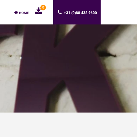
0
+31 (0)88 438 9600
HOME