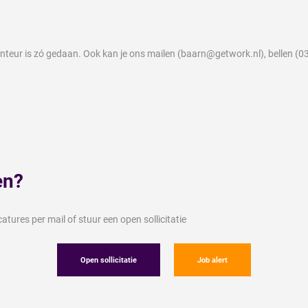
monteur is zó gedaan. Ook kan je ons mailen (baarn@getwork.nl), belle
en?
tures per mail of stuur een open sollicitatie
Open sollicitatie
Job alert