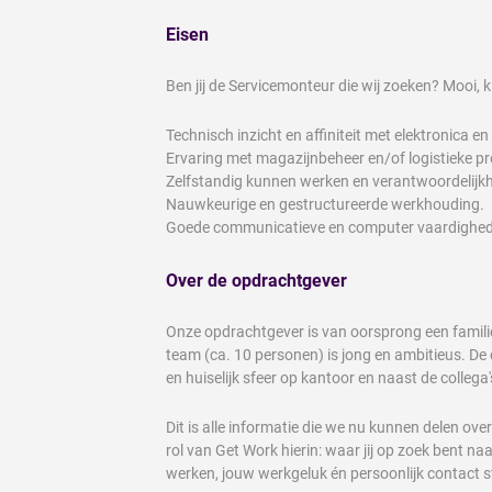
Eisen
Ben jij de Servicemonteur die wij zoeken? Mooi, 
Technisch inzicht en affiniteit met elektronica e
Ervaring met magazijnbeheer en/of logistieke pr
Zelfstandig kunnen werken en verantwoordelij
Nauwkeurige en gestructureerde werkhouding.
Goede communicatieve en computer vaardighe
Over de opdrachtgever
Onze opdrachtgever is van oorsprong een familieb
team (ca. 10 personen) is jong en ambitieus. De c
en huiselijk sfeer op kantoor en naast de collega
Dit is alle informatie die we nu kunnen delen ove
rol van Get Work hierin: waar jij op zoek bent n
werken, jouw werkgeluk én persoonlijk contact st