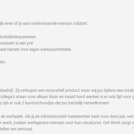
kijk even of je aan onderstaande wensen voldoet:
n installatiesystemen.
ocessen is een pré.
kheid nemen voor eigen werkzaamheden.
den.
edrijf. Zij verkopen een innovatief product waar wij jou tijdens een inta
ollega's staan voor elkaar klaar en naast hard werken is er ook tijd voor 
's zijn er ook 2 kantoorhondjes die jou hartelijk verwelkomen!
r de werkplek. Als jij de Administratief medewerker bent voor deze job, ve
aar werk, zoeken werkgevers mensen voor hun vacatures. Get Work zorgt voor
ellen we centraal.