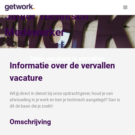
Junior Technisch
Medewerker
Deze vacature is vervallen
Informatie over de vervallen
vacature
Wil jij direct in dienst bij onze opdrachtgever, houd je van
afwisseling in je werk en ben je technisch aangelegd? Dan is
dit de baan die je zoekt!
Omschrijving