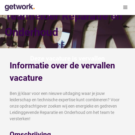
Teamleider Reparatie en
Onderhoud
Deze vacature is vervallen
Informatie over de vervallen
vacature
Ben jij klaar voor een nieuwe uitdaging waar je jouw
leiderschap en technische expertise kunt combineren? Voor
onze opdrachtgever zoeken wij een energieke en gedreven
Leidinggevende Reparatie en Onderhoud om het team te
versterken!
Omschrijving