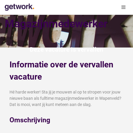
Magazijnmedewerker
Deze vacature is vervallen
Informatie over de vervallen
vacature
Hé harde werker! Sta jij je mouwen al op te stropen voor jouw
nieuwe baan als fulltime magazijnmedewerker in Wapenveld?
Dat is mooi, want jij kunt meteen aan de slag.
Omschrijving