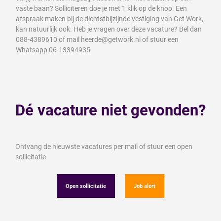
vaste baan? Solliciteren doe je met 1 klik op de knop. Een
afspraak maken bij de dichtstbijzijnde vestiging van Get Work,
kan natuurlijk ook. Heb je vragen over deze vacature? Bel dan
088-4389610 of mail heerde@getwork.nl of stuur een
Whatsapp 06-13394935
Dé vacature niet gevonden?
Ontvang de nieuwste vacatures per mail of stuur een open
sollicitatie
Open sollicitatie
Job alert