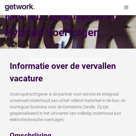
Monteur Elektrische en
Hybride Voertuigen
Deze vacature is vervallen
Informatie over de vervallen
vacature
Onze opdrachtgever is de partner voor service en integraal
universeel onderhoud aan al het rollend materieel in de bus- en
touringcar business voor de Gemeente Zwolle. Zij zijn
gespecialiseerd in het uitvoeren van volledig onderhoud aan
elektrotechnische voertuigen.
Omschrijving