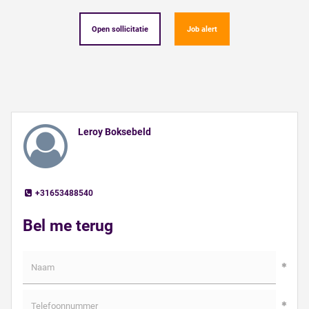
Open sollicitatie
Job alert
Leroy Boksebeld
+31653488540
Bel me terug