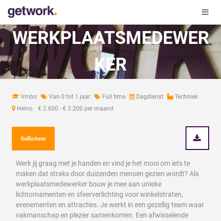
WERKPLAATSMEDEWER
KER
Vmbo
Van 0 tot 1 jaar
Full time
Dagdienst
Techniek
Heino
€ 2.600 - € 3.200 per maand
Solliciteer
Werk jij graag met je handen en vind je het mooi om iets te
maken dat straks door duizenden mensen gezien wordt? Als
werkplaatsmedewerker bouw je mee aan unieke
lichtornamenten en sfeerverlichting voor winkelstraten,
evenementen en attracties. Je werkt in een gezellig team waar
vakmanschap en plezier samenkomen. Een afwisselende