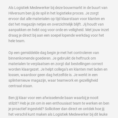
Als Logistiek Medewerker bij deze bouwmarkt in de buurt van
Hilversum ben jij de spil in het logistieke proces. Je zorgt
ervoor dat alle materialen op tijd klaarstaan voor klanten en
dat het magazijn netjes en overzichtelijk blijft. Jij houdt van
aanpakken en hebt oog voor orde en veiligheid. Met jouw inzet
draag je direct bij aan een soepel lopende werkdag voor het
hele team.
Op een gemiddelde dag begin je met het controleren van
binnenkomende goederen. Je gebruikt de heftruck om
materialen te verplaatsen en zorgt dat bestellingen correct
worden klaargezet. Je helpt collega’s en klanten met laden en
lossen, waardoor geen dag hetzelfde is. Je werkt in een
splinternieuw magazijn, waar teamwork en gezelligheid
centraal staan.
Ben jij klaar voor een afwisselende baan waarbij je nooit
stilzit? Heb je zin om in een enthousiast team te werken en ben
je proactief ingesteld? Solliciteer dan direct en ontdek hoe jij
het verschil kunt maken als Logistiek Medewerker bij dit leuke