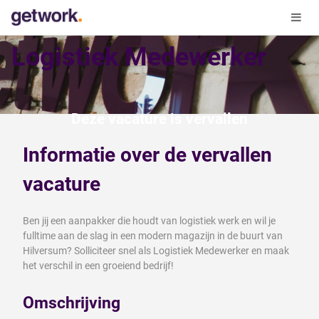
Logistiek Medewerker
Deze vacature is vervallen
Informatie over de vervallen
vacature
Ben jij een aanpakker die houdt van logistiek werk en wil je
fulltime aan de slag in een modern magazijn in de buurt van
Hilversum? Solliciteer snel als Logistiek Medewerker en maak
het verschil in een groeiend bedrijf!
Omschrijving