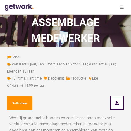
ASSEMBLAGE
MEDEWERKER
Mbo
Van 0 tot 1 jaar, Van 1 tot 2 jaar, Van 2 tot 5 jaar, Van 5 tot 10 jaar,
Meer dan 10 jaar
Full time, Part time
Dagdienst
Productie
Epe
€ 14,99 - € 14,99 per uur
Solliciteer
Werk jij graag met je handen en zoek je een baan met vaste
werktijden? Als assemblagemedewerker in Epe werk je in
dagdienst aan het monteren en assembleren van metalen