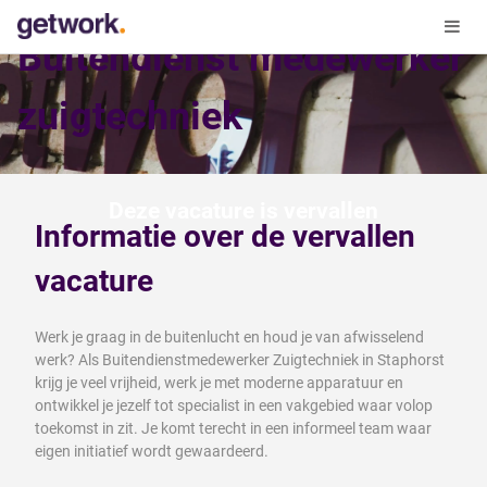
Buitendienst medewerker
zuigtechniek
Deze vacature is vervallen
Informatie over de vervallen
vacature
Werk je graag in de buitenlucht en houd je van afwisselend
werk? Als Buitendienstmedewerker Zuigtechniek in Staphorst
krijg je veel vrijheid, werk je met moderne apparatuur en
ontwikkel je jezelf tot specialist in een vakgebied waar volop
toekomst in zit. Je komt terecht in een informeel team waar
eigen initiatief wordt gewaardeerd.