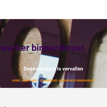
werker binnendienst
Deze vacature is vervallen
HOME
VACATURES
COMMERCIEEL MEDEWERKER BINNENDIENST