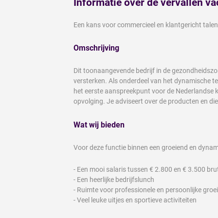
Informatie over de vervallen va
Een kans voor commercieel en klantgericht talen
Omschrijving
Dit toonaangevende bedrijf in de gezondheidszo
versterken. Als onderdeel van het dynamische tea
het eerste aanspreekpunt voor de Nederlandse kla
opvolging. Je adviseert over de producten en die
Wat wij bieden
Voor deze functie binnen een groeiend en dynamisc
- Een mooi salaris tussen € 2.800 en € 3.500 br
- Een heerlijke bedrijfslunch
- Ruimte voor professionele en persoonlijke groei
- Veel leuke uitjes en sportieve activiteiten