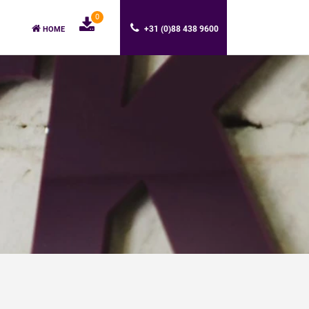
0
+31 (0)88 438 9600
HOME