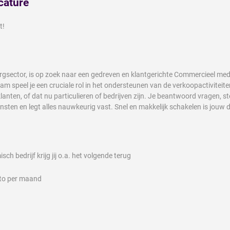
cature
t!
rgsector, is op zoek naar een gedreven en klantgerichte Commercieel me
m speel je een cruciale rol in het ondersteunen van de verkoopactiviteite
nten, of dat nu particulieren of bedrijven zijn. Je beantwoord vragen, ste
nsten en legt alles nauwkeurig vast. Snel en makkelijk schakelen is jouw 
h bedrijf krijg jij o.a. het volgende terug
uto per maand