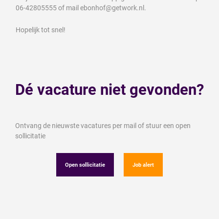
06-42805555 of mail ebonhof@getwork.nl.
Hopelijk tot snel!
Dé vacature niet gevonden?
Ontvang de nieuwste vacatures per mail of stuur een open
sollicitatie
Open sollicitatie
Job alert