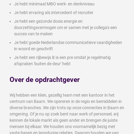
Je hebt minimaal MBO werk- en denkniveau
Je hebt ervaring als intercedent of recruiter
Je hebt een gezonde dosis energie en
doorzettingsvermogen om er samen met je collega's een
succes van te maken
Je hebt goede Nederlandse communicatieve vaardigheden
in woord en geschrift
Je hebt een rijbewijs B is een pre omdat je regelmatig
afspraken 'buiten de deur' hebt
Over de opdrachtgever
Wij hebben een klein, gezellig team met een kantoor in het
centrum van Baarn. We opereren in de regio en bemiddelen in
diverse branches. We zijn trots op onze connecties in Baarn en
omgeving. Of je nu op zoek bent naar werk of personeel, wij
kennen de lokale markt als geen ander en brengen de juiste
mensen bij elkaar. We houden ons voornamelijk bezig met
vaste banen en langdurige relaties. Daarom houden we van