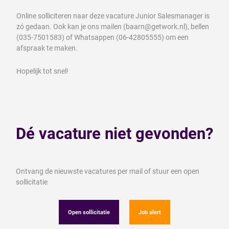
Online solliciteren naar deze vacature Junior Salesmanager is
zó gedaan. Ook kan je ons mailen (baarn@getwork.nl), bellen
(035-7501583) of Whatsappen (06-42805555) om een
afspraak te maken.
Hopelijk tot snel!
Dé vacature niet gevonden?
Ontvang de nieuwste vacatures per mail of stuur een open
sollicitatie
Open sollicitatie
Job alert