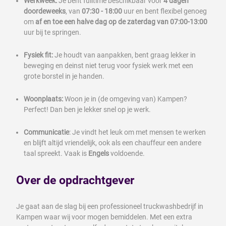
Werkweek:
Je bent fulltime beschikbaar voor
4 dagen
doordeweeks
, van
07:30 - 18:00
uur en bent flexibel genoeg
om
af en toe een halve dag op de zaterdag van 07:00-13:00
uur bij te springen.
Fysiek fit:
Je houdt van aanpakken, bent graag lekker in
beweging en deinst niet terug voor fysiek werk met een
grote borstel in je handen.
Woonplaats:
Woon je in (de omgeving van) Kampen?
Perfect! Dan ben je lekker snel op je werk.
Communicatie
: Je vindt het leuk om met mensen te werken
en blijft altijd vriendelijk, ook als een chauffeur een andere
taal spreekt. Vaak is
Engels
voldoende.
Over de opdrachtgever
Je gaat aan de slag bij een professioneel truckwashbedrijf in
Kampen waar wij voor mogen bemiddelen. Met een extra