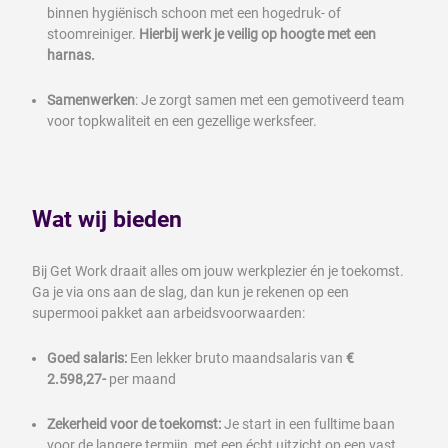
binnen hygiënisch schoon met een hogedruk- of
stoomreiniger.
Hierbij werk je veilig op hoogte met een
harnas.
Samenwerken
: Je zorgt samen met een gemotiveerd team
voor topkwaliteit en een gezellige werksfeer.
Wat wij bieden
Bij Get Work draait alles om jouw werkplezier én je toekomst.
Ga je via ons aan de slag, dan kun je rekenen op een
supermooi pakket aan arbeidsvoorwaarden:
Goed salaris:
Een lekker bruto maandsalaris van
€
2.598,27-
per maand
Zekerheid voor de toekomst:
Je start in een fulltime baan
voor de langere termijn, met een écht uitzicht op een vast