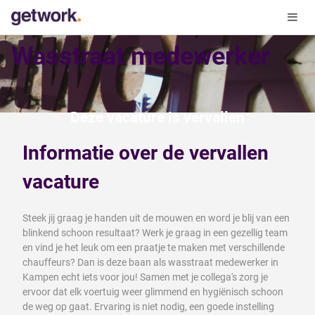
Wasstraat medewerker
Deze vacature is vervallen
Informatie over de vervallen
vacature
Steek jij graag je handen uit de mouwen en word je blij van een
blinkend schoon resultaat? Werk je graag in een gezellig team
en vind je het leuk om een praatje te maken met verschillende
chauffeurs? Dan is deze baan als wasstraat medewerker in
Kampen echt iets voor jou! Samen met je collega's zorg je
ervoor dat elk voertuig weer glimmend en hygiënisch schoon
de weg op gaat. Ervaring is niet nodig, een goede instelling