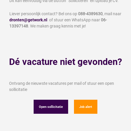
Dit kan eenvoudig via de button “Solliciteren” en upload je CV.
Liever persoonlijk contact? Bel ons op
088-4389630
, mail naar
dronten@getwork.nl
of stuur een WhatsApp naar
06-
13397148
. We maken graag kennis met je!
Dé vacature niet gevonden?
Ontvang de nieuwste vacatures per mail of stuur een open
sollicitatie
Open sollicitatie
Job alert