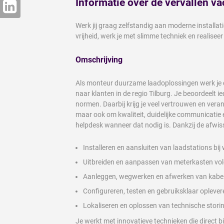
Informatie over de vervallen va
Werk jij graag zelfstandig aan moderne installat
vrijheid, werk je met slimme techniek en realiseer 
Omschrijving
Als monteur duurzame laadoplossingen werk je da
naar klanten in de regio Tilburg. Je beoordeelt ie
normen. Daarbij krijg je veel vertrouwen en vera
maar ook om kwaliteit, duidelijke communicatie 
helpdesk wanneer dat nodig is. Dankzij de afwis
Installeren en aansluiten van laadstations bi
Uitbreiden en aanpassen van meterkasten volg
Aanleggen, wegwerken en afwerken van kabel
Configureren, testen en gebruiksklaar oplevere
Lokaliseren en oplossen van technische stori
Je werkt met innovatieve technieken die direct b