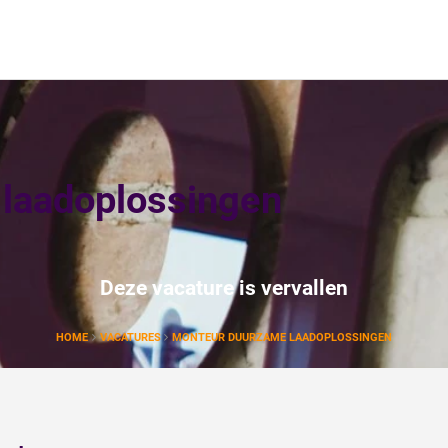
laadoplossingen
Deze vacature is vervallen
HOME
VACATURES
MONTEUR DUURZAME LAADOPLOSSINGEN