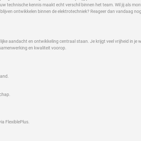
ouw technische kennis maakt echt verschil binnen het team. Wil jij als m
 blijven ontwikkelen binnen de elektrotechniek? Reageer dan vandaag no
ijke aandacht en ontwikkeling centraal staan. Je krijgt veel vrijheid in j
samenwerking en kwaliteit voorop.
aand.
schap.
ia FlexiblePlus.