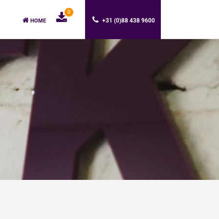
0
+31 (0)88 438 9600
HOME