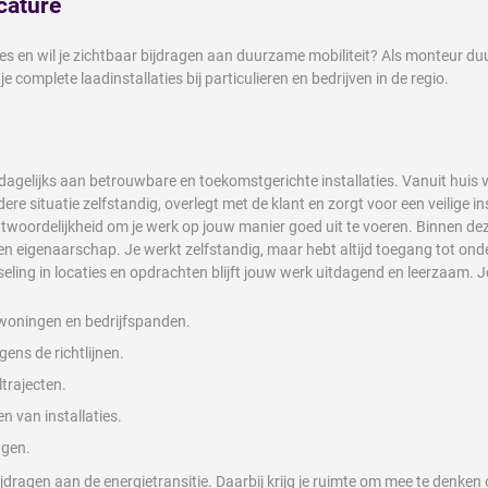
cature
ies en wil je zichtbaar bijdragen aan duurzame mobiliteit? Als monteur duu
je complete laadinstallaties bij particulieren en bedrijven in de regio.
gelijks aan betrouwbare en toekomstgerichte installaties. Vanuit huis ve
dere situatie zelfstandig, overlegt met de klant en zorgt voor een veilige i
ntwoordelijkheid om je werk op jouw manier goed uit te voeren. Binnen deze
en eigenaarschap. Je werkt zelfstandig, maar hebt altijd toegang tot ond
seling in locaties en opdrachten blijft jouw werk uitdagend en leerzaam
j woningen en bedrijfspanden.
ens de richtlijnen.
trajecten.
n van installaties.
ngen.
ijdragen aan de energietransitie. Daarbij krijg je ruimte om mee te denken