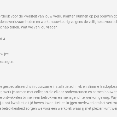
ordelijk voor de kwaliteit van jouw werk. Klanten kunnen op jou bouwen d
ijdens werkzaamheden en werkt nauwkeurig volgens de veiligheidsvoorschr
schap tonen. Wat we van jou vragen:
f 4.
wijze.
ossingen.
ie gespecialiseerd is in duurzame installatietechniek en slimme laadoplos
burg werk je samen met collega's die elkaar ondersteunen en samen bouw
er te ontwikkelen binnen een betrokken en mensgerichte werkomgeving. Wi
staat kwaliteit altijd boven kwantiteit en krijgen medewerkers het vert
e betrokkenheid zorgen we voor een werkplek waar jij met plezier kunt we