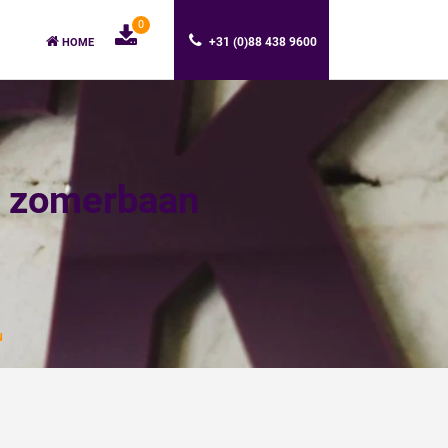
0
+31 (0)88 438 9600
HOME
en zomerbaan
N