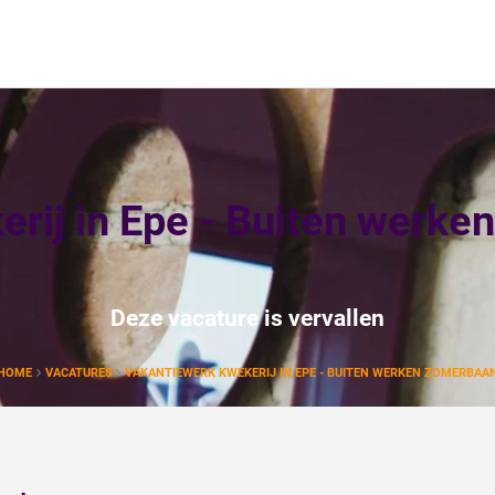
rij in Epe - Buiten werk
Deze vacature is vervallen
HOME
VACATURES
VAKANTIEWERK KWEKERIJ IN EPE - BUITEN WERKEN ZOMERBAA