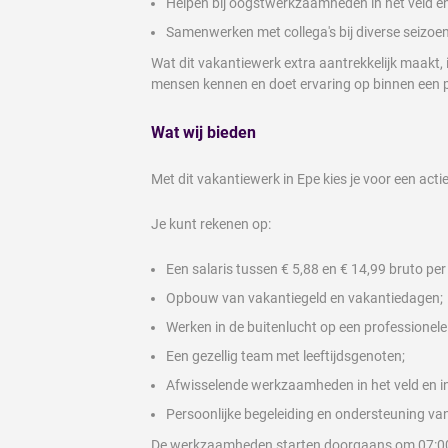
Helpen bij oogstwerkzaamheden in het veld en
Samenwerken met collega's bij diverse seizo
Wat dit vakantiewerk extra aantrekkelijk maakt, 
mensen kennen en doet ervaring op binnen een 
Wat wij bieden
Met dit vakantiewerk in Epe kies je voor een ac
Je kunt rekenen op:
Een salaris tussen € 5,88 en € 14,99 bruto per u
Opbouw van vakantiegeld en vakantiedagen;
Werken in de buitenlucht op een professionele 
Een gezellig team met leeftijdsgenoten;
Afwisselende werkzaamheden in het veld en in
Persoonlijke begeleiding en ondersteuning va
De werkzaamheden starten doorgaans om 07:00 uu