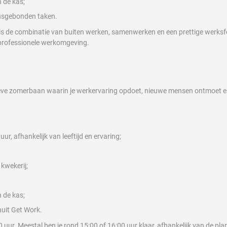
 de kas;
ensgebonden taken.
is de combinatie van buiten werken, samenwerken en een prettige werksfeer
professionele werkomgeving.
tieve zomerbaan waarin je werkervaring opdoet, nieuwe mensen ontmoet en
ur, afhankelijk van leeftijd en ervaring;
kwekerij;
 de kas;
nuit Get Work.
r. Meestal ben je rond 15:00 of 16:00 uur klaar, afhankelijk van de p