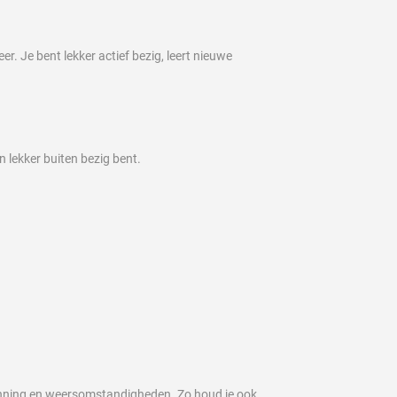
. Je bent lekker actief bezig, leert nieuwe
 lekker buiten bezig bent.
lanning en weersomstandigheden. Zo houd je ook