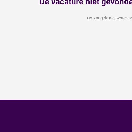
Dé vacature niet gevond
Ontvang de nieuwste vaca