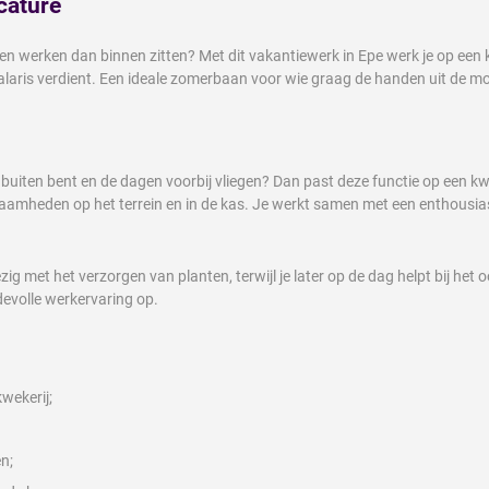
cature
uiten werken dan binnen zitten? Met dit vakantiewerk in Epe werk je op een
aris verdient. Een ideale zomerbaan voor wie graag de handen uit de m
buiten bent en de dagen voorbij vliegen? Dan past deze functie op een kwek
aamheden op het terrein en in de kas. Je werkt samen met een enthousias
ig met het verzorgen van planten, terwijl je later op de dag helpt bij het
rdevolle werkervaring op.
wekerij;
n;