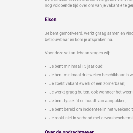
nog voldoende tijd over om van je vakantie te ge
Eisen
Je bent gemotiveerd, werkt graag samen en vindt 
betrouwbaar en kom je afspraken na.
Voor deze vakantiebaan vragen wij:
Je bent minimaal 15 jaar oud;
Je bent minimaal drie weken beschikbaar in w
Je zoekt vakantiewerk of een zomerbaan;
Je werkt graag buiten, ook wanneer het weer 
Je bent fysiek fit en houdt van aanpakken;
Je bent bereid om incidenteel in het weekend 
Je rookt niet in verband met gewasbeschermi
Over de opdrachtgever