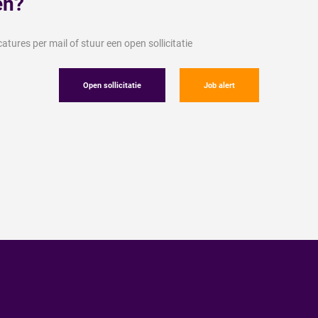
en?
tures per mail of stuur een open sollicitatie
Open sollicitatie
Job alert