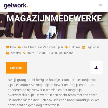
MAGAZIJNMEDEWERKE
R
Mbo
Van 1 tot 2 jaar, Van 2 tot 5 jaar
Full time
Dagdienst
Techniek
Raalte
€ 2.900 - € 3.200 per maand
Solliciteer
Ben jij graag actief bezig en houd je ervan als alles netjes op
zijn plek staat? Als magazijnmedewerker zorg jij ervoor dat
goederen op tijd verwerkt worden en het magazijn
overzichtelijk blijft. Je werkt in een hecht team met een echte
Sallandse mentaliteit. Een afwisselende baan waarbij je lekker
bezig bent en geen dag hetzelfde is.