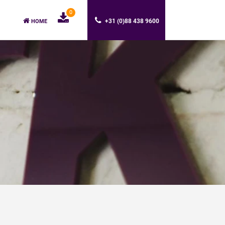
0
+31 (0)88 438 9600
HOME