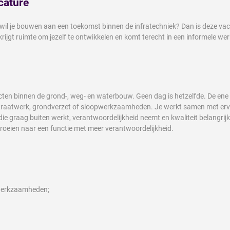
cature
 wil je bouwen aan een toekomst binnen de infratechniek? Dan is deze v
krijgt ruimte om jezelf te ontwikkelen en komt terecht in een informele w
en binnen de grond-, weg- en waterbouw. Geen dag is hetzelfde. De ene d
 straatwerk, grondverzet of sloopwerkzaamheden. Je werkt samen met erva
 graag buiten werkt, verantwoordelijkheid neemt en kwaliteit belangrijk vi
groeien naar een functie met meer verantwoordelijkheid.
swerkzaamheden;