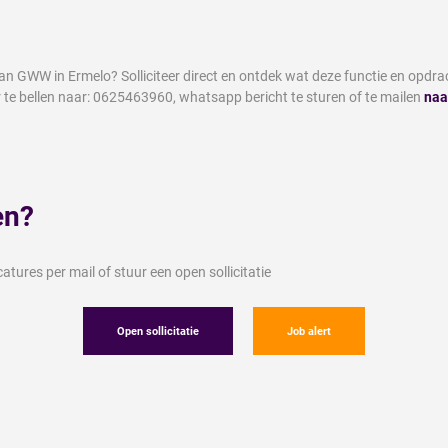
man GWW in Ermelo? Solliciteer direct en ontdek wat deze functie en opdra
r te bellen naar: 0625463960, whatsapp bericht te sturen of te mailen
naa
en?
tures per mail of stuur een open sollicitatie
Open sollicitatie
Job alert