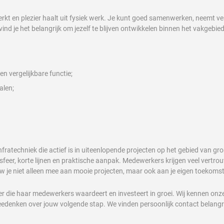
erkt en plezier haalt uit fysiek werk. Je kunt goed samenwerken, neemt 
vind je het belangrijk om jezelf te blijven ontwikkelen binnen het vakgebied
n vergelijkbare functie;
alen;
infratechniek die actief is in uiteenlopende projecten op het gebied van g
feer, korte lijnen en praktische aanpak. Medewerkers krijgen veel vertro
 je niet alleen mee aan mooie projecten, maar ook aan je eigen toekomst
er die haar medewerkers waardeert en investeert in groei. Wij kennen on
eedenken over jouw volgende stap. We vinden persoonlijk contact belangr