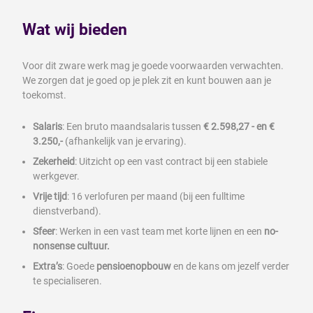
Wat wij bieden
Voor dit zware werk mag je goede voorwaarden verwachten.
We zorgen dat je goed op je plek zit en kunt bouwen aan je
toekomst.
Salaris
: Een bruto maandsalaris tussen
€ 2.598,27 - en €
3.250,-
(afhankelijk van je ervaring).
Zekerheid
: Uitzicht op een vast contract bij een stabiele
werkgever.
Vrije tijd
: 16 verlofuren per maand (bij een fulltime
dienstverband).
Sfeer
: Werken in een vast team met korte lijnen en een
no-
nonsense cultuur.
Extra’s
: Goede
pensioenopbouw
en de kans om jezelf verder
te specialiseren.