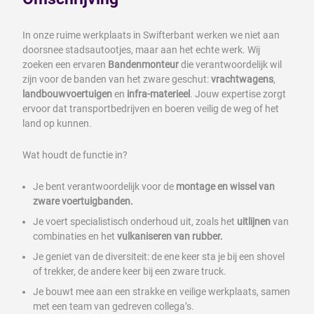
In onze ruime werkplaats in Swifterbant werken we niet aan
doorsnee stadsautootjes, maar aan het echte werk. Wij
zoeken een ervaren
Bandenmonteur
die verantwoordelijk wil
zijn voor de banden van het zware geschut:
vrachtwagens
,
landbouwvoertuigen
en
infra-materieel
. Jouw expertise zorgt
ervoor dat transportbedrijven en boeren veilig de weg of het
land op kunnen.
Wat houdt de functie in?
Je bent verantwoordelijk voor de
montage en wissel van
zware voertuigbanden.
Je voert specialistisch onderhoud uit, zoals het
uitlijnen
van
combinaties
en het
vulkaniseren van rubber.
Je geniet van de diversiteit: de ene keer sta je bij een shovel
of trekker, de andere keer bij een zware truck.
Je bouwt mee aan een strakke en veilige werkplaats, samen
met een team van gedreven collega’s.