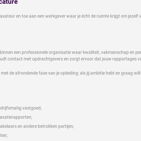
cature
er Taxateur en toe aan een werkgever waar je écht de ruimte krijgt om jeze
ol binnen een professionele organisatie waar kwaliteit, vakmanschap en pe
oudt contact met opdrachtgevers en zorgt ervoor dat jouw rapportages vo
 met de afrondende fase van je opleiding: als jij ambitie hebt en graag w
drijfsmatig vastgoed;
axatierapporten;
elaars en andere betrokken partijen;
ten;