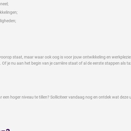
neel;
kkelingen;
digheden;
oorop staat, maar waar ook oog is voor jouw ontwikkeling en werkplezier. 
. Of je nu aan het begin van je carrière staat of al de eerste stappen als t
r een hoger niveau te tillen? Solliciteer vandaag nog en ontdek wat deze u