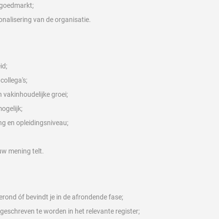
tgoedmarkt;
onalisering van de organisatie.
id;
ollega's;
 vakinhoudelijke groei;
ogelijk;
ng en opleidingsniveau;
uw mening telt.
erond óf bevindt je in de afrondende fase;
geschreven te worden in het relevante register;