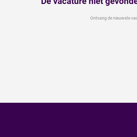
Dé vacature niet gevond
Ontvang de nieuwste vaca