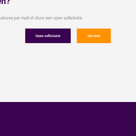
en?
tures per mail of stuur een open sollicitatie
Open sollicitatie
Job alert