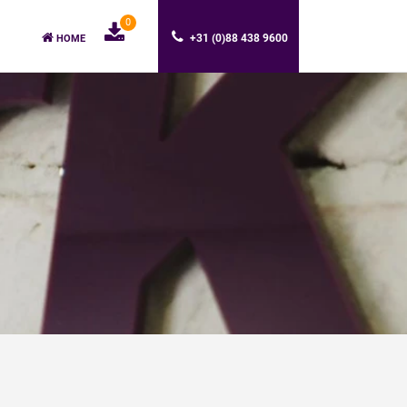
0
+31 (0)88 438 9600
HOME