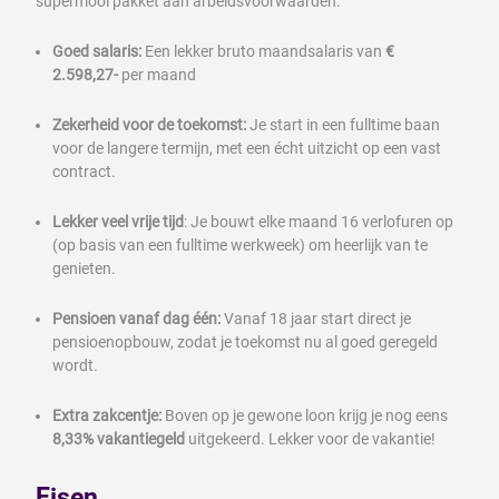
supermooi pakket aan arbeidsvoorwaarden:
Goed salaris:
Een lekker bruto maandsalaris van
€
2.598,27-
per maand
Zekerheid voor de toekomst:
Je start in een fulltime baan
voor de langere termijn, met een écht uitzicht op een vast
contract.
Lekker veel vrije tijd
: Je bouwt elke maand 16 verlofuren op
(op basis van een fulltime werkweek) om heerlijk van te
genieten.
Pensioen vanaf dag één:
Vanaf 18 jaar start direct je
pensioenopbouw, zodat je toekomst nu al goed geregeld
wordt.
Extra zakcentje:
Boven op je gewone loon krijg je nog eens
8,33% vakantiegeld
uitgekeerd. Lekker voor de vakantie!
Eisen