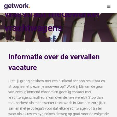
Wasstraat medewerker
vrachtwagens
Deze vacature is vervallen
Informatie over de vervallen
vacature
Steel jij graag de show met een blinkend schoon resultaat en
stroop je met plezier je mouwen op? Word jij blij van de geur
van zeep, glimmend chroom en gezellig contact met
vrachtwagenchauffeurs van over de hele wereld? Stop dan
met zoeken! Als medewerker truckwash in Kampen zorg jij er
samen met je collega's voor dat elke vrachtwagen of trailer
weer als nieuw en hygiënisch de weg op gaat voor de volgende