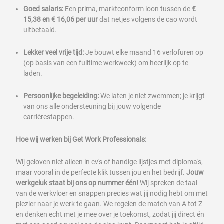
Goed salaris:
Een prima, marktconform loon tussen de
€
15,38 en € 16,06 per uur
dat netjes volgens de cao wordt
uitbetaald.
Lekker veel vrije tijd:
Je bouwt elke maand 16 verlofuren op
(op basis van een fulltime werkweek) om heerlijk op te
laden.
Persoonlijke begeleiding:
We laten je niet zwemmen; je krijgt
van ons alle ondersteuning bij jouw volgende
carrièrestappen.
Hoe wij werken bij Get Work Professionals:
Wij geloven niet alleen in cv's of handige lijstjes met diploma's,
maar vooral in de perfecte klik tussen jou en het bedrijf.
Jouw
werkgeluk staat bij ons op nummer één!
Wij spreken de taal
van de werkvloer en snappen precies wat jij nodig hebt om met
plezier naar je werk te gaan. We regelen de match van A tot Z
en denken echt met je mee over je toekomst, zodat jij direct én