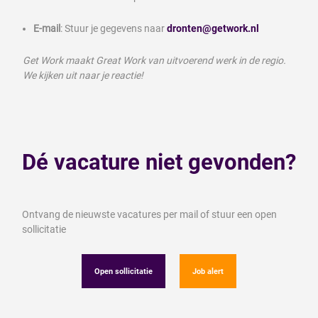
E-mail
: Stuur je gegevens naar
dronten@getwork.nl
Get Work maakt Great Work van uitvoerend werk in de regio.
We kijken uit naar je reactie!
Dé vacature niet gevonden?
Ontvang de nieuwste vacatures per mail of stuur een open
sollicitatie
Open sollicitatie
Job alert