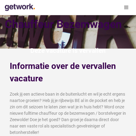
Chauffeur Bezemwagen
Deze vacature is vervallen
Informatie over de vervallen
vacature
Zoek jij een actieve baan in de buitenlucht en wil je echt ergens
naartoe groeien? Heb jij je rijbewijs BE al in de pocket en heb je
zin om dit seizoen te laten zien wat je in huis hebt? Word onze
nieuwe fulltime chauffeur op de bezemwagen / borstelveger in
Zeewolde! Doe je het goed? Dan groei je daarna direct door
naar een vaste rol als specialistisch gevelreiniger of
betonhersteller!