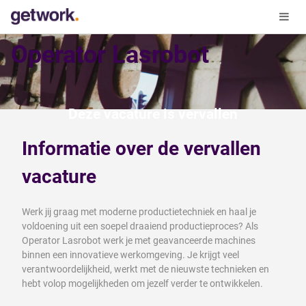
Operator Lasrobot
Deze vacature is vervallen
Informatie over de vervallen
vacature
Werk jij graag met moderne productietechniek en haal je
voldoening uit een soepel draaiend productieproces? Als
Operator Lasrobot werk je met geavanceerde machines
binnen een innovatieve werkomgeving. Je krijgt veel
verantwoordelijkheid, werkt met de nieuwste technieken en
hebt volop mogelijkheden om jezelf verder te ontwikkelen.