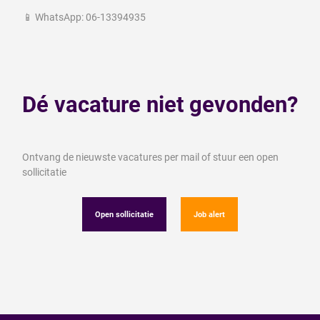
📱 WhatsApp: 06-13394935
Dé vacature niet gevonden?
Ontvang de nieuwste vacatures per mail of stuur een open
sollicitatie
Open sollicitatie
Job alert