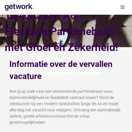
Tankstation A6 –
Flexibele Parttimebaan
met Groei en Zekerheid!
Informatie over de vervallen
Deze vacature is vervallen
vacature
Ben jij op zoek naar een afwisselende parttimebaan waar
klantvriendelijkheid en flexibiliteit centraal staan? Word de
alleskunner bij een modern tankstation langs de A6 en maak
elke dag het verschil voor reizigers. Ontvang een aantrekkelijk
salaris, goede arbeidsvoorwaarden en volop
groeimogelijkheden.