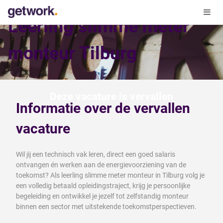
Leerling slimme meter
monteur Tilburg
Deze vacature is vervallen
Informatie over de vervallen
vacature
Wil jij een technisch vak leren, direct een goed salaris
ontvangen én werken aan de energievoorziening van de
toekomst? Als leerling slimme meter monteur in Tilburg volg je
een volledig betaald opleidingstraject, krijg je persoonlijke
begeleiding en ontwikkel je jezelf tot zelfstandig monteur
binnen een sector met uitstekende toekomstperspectieven.