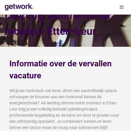
Leerling slimme meter
monteur Etten-Leur
Deze vacature is vervallen
Informatie over de vervallen
vacature
Wil jij een technisch vak leren, direct een aantrekkelijk salaris
ontvangen én bouwen aan een toekomst binnen de
energietechniek? Als leerling slimme meter monteur in Etten-
Leur krijg je een volledig betaald opleidingstraject,
professionele begeleiding en de kans om door te groeien naar
een zelfstandig specialist. Je combineert werken en leren
binnen een sector waar de vraag naar vakmensen blijft