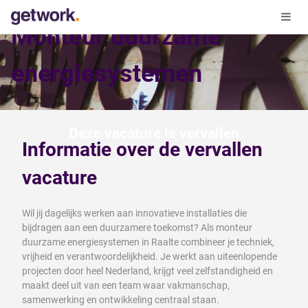
Monteur duurzame
energiesystemen
Deze vacature is vervallen
Informatie over de vervallen
vacature
Wil jij dagelijks werken aan innovatieve installaties die
bijdragen aan een duurzamere toekomst? Als monteur
duurzame energiesystemen in Raalte combineer je techniek,
vrijheid en verantwoordelijkheid. Je werkt aan uiteenlopende
projecten door heel Nederland, krijgt veel zelfstandigheid en
maakt deel uit van een team waar vakmanschap,
samenwerking en ontwikkeling centraal staan.