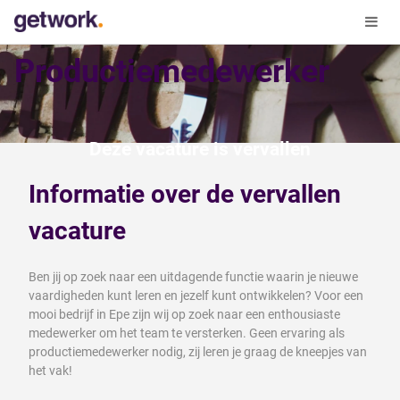
Productiemedewerker
Deze vacature is vervallen
Informatie over de vervallen
vacature
Ben jij op zoek naar een uitdagende functie waarin je nieuwe
vaardigheden kunt leren en jezelf kunt ontwikkelen? Voor een
mooi bedrijf in Epe zijn wij op zoek naar een enthousiaste
medewerker om het team te versterken. Geen ervaring als
productiemedewerker nodig, zij leren je graag de kneepjes van
het vak!