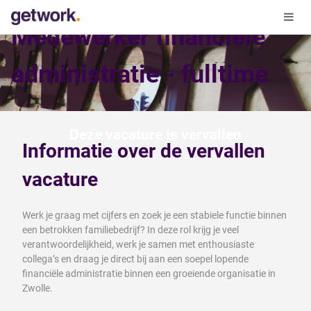
Medewerker financiële
administratie - fulltime
Deze vacature is vervallen
Informatie over de vervallen
vacature
Werk je graag met cijfers en zoek je een stabiele functie binnen
een betrokken familiebedrijf? In deze rol krijg je veel
verantwoordelijkheid, werk je samen met enthousiaste
collega’s en draag je direct bij aan een soepel lopende
financiële administratie binnen een groeiende organisatie in
Zwolle.