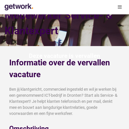
Medewerker Service- &
Klantexpert
Deze vacature is vervallen
Informatie over de vervallen
vacature
Ben jij klantgericht, commercieel ingesteld en wil je werken bij
een gerenommeerd ICT-bedrijf in Dronten? Start als Service- &
Klantexpert! Je helpt klanten telefonisch en per mail, denkt
mee en bouwt aan langdurige klantrelaties, goede
voorwaarden en een fijne werksfeer.
Omschrijving