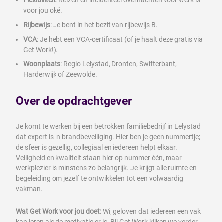
Flexibiliteit
: Reizen en incidenteel overnachten voor werk is
voor jou oké.
Rijbewijs
: Je bent in het bezit van rijbewijs B.
VCA
: Je hebt een VCA-certificaat (of je haalt deze gratis via
Get Work!).
Woonplaats
: Regio Lelystad, Dronten, Swifterbant,
Harderwijk of Zeewolde.
Over de opdrachtgever
Je komt te werken bij een betrokken familiebedrijf in Lelystad
dat expert is in brandbeveiliging. Hier ben je geen nummertje;
de sfeer is gezellig, collegiaal en iedereen helpt elkaar.
Veiligheid en kwaliteit staan hier op nummer één, maar
werkplezier is minstens zo belangrijk. Je krijgt alle ruimte en
begeleiding om jezelf te ontwikkelen tot een volwaardig
vakman.
Wat Get Work voor jou doet:
Wij geloven dat iedereen een vak
kan leren als de motivatie er is. Bij Get Work kijken we verder