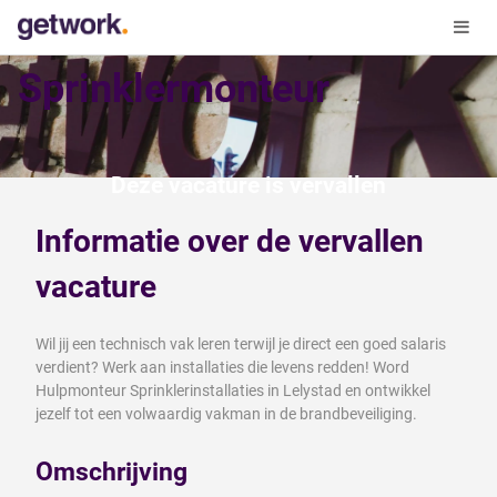
Sprinklermonteur
Deze vacature is vervallen
Informatie over de vervallen
vacature
Wil jij een technisch vak leren terwijl je direct een goed salaris
verdient? Werk aan installaties die levens redden! Word
Hulpmonteur Sprinklerinstallaties in Lelystad en ontwikkel
jezelf tot een volwaardig vakman in de brandbeveiliging.
Omschrijving