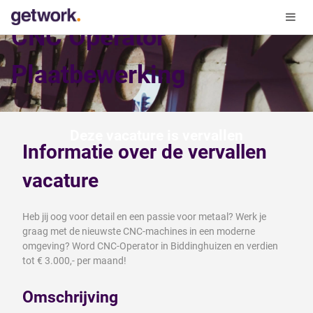
CNC Operator
Plaatbewerking
Deze vacature is vervallen
Informatie over de vervallen
vacature
Heb jij oog voor detail en een passie voor metaal? Werk je
graag met de nieuwste CNC-machines in een moderne
omgeving? Word CNC-Operator in Biddinghuizen en verdien
tot € 3.000,- per maand!
Omschrijving