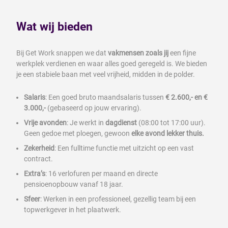
Wat wij bieden
Bij Get Work snappen we dat
vakmensen zoals jij
een fijne
werkplek verdienen en waar alles goed geregeld is. We bieden
je een stabiele baan met veel vrijheid, midden in de polder.
Salaris
: Een goed bruto maandsalaris tussen
€ 2.600,- en €
3.000,-
(gebaseerd op jouw ervaring).
Vrije avonden
: Je werkt in
dagdienst
(08:00 tot 17:00 uur).
Geen gedoe met ploegen, gewoon
elke avond lekker thuis.
Zekerheid
: Een fulltime functie met uitzicht op een vast
contract.
Extra’s
: 16 verlofuren per maand en directe
pensioenopbouw vanaf 18 jaar.
Sfeer
: Werken in een professioneel, gezellig team bij een
topwerkgever in het plaatwerk.