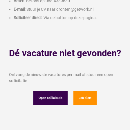
Bellen
: Bel ons op 088-4389630
E-mail
: Stuur je CV naar dronten@getwork.nl
Solliciteer direct
: Via de button op deze pagina.
Dé vacature niet gevonden?
Ontvang de nieuwste vacatures per mail of stuur een open
sollicitatie
Open sollicitatie
Job alert